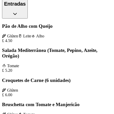
Entradas
Pão de Alho com Queijo
🌾
Glúten
🥛
Leite
🧄
Alho
£
4.50
Salada Mediterrânea (Tomate, Pepino, Azeite,
Orégão)
🍅
Tomate
£
5.20
Croquetes de Carne (6 unidades)
🌾
Glúten
£
6.00
Bruschetta com Tomate e Manjericão