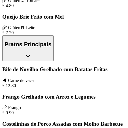
🌾
Glúten
🍅
Tomate
£
4.80
Queijo Brie Frito com Mel
🌾
Glúten
🥛
Leite
£
7.20
Pratos Principais
Bife de Novilho Grelhado com Batatas Fritas
🥩
Carne de vaca
£
12.80
Frango Grelhado com Arroz e Legumes
🍗
Frango
£
9.90
Costelinhas de Porco Assadas com Molho Barbecue