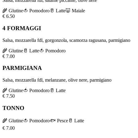
Salsa, mozzarella fdl, salame piccante, olive nere
🌾
Glutine
🍅
Pomodoro
🥛
Latte
🐷
Maiale
€
6.50
4 FORMAGGI
Salsa, mozzarella fdl, gorgonzola, scamorza ragusana, parmigiano
🌾
Glutine
🥛
Latte
🍅
Pomodoro
€
7.00
PARMIGIANA
Salsa, mozzarella fdl, melanzane, olive nere, parmigiano
🌾
Glutine
🍅
Pomodoro
🥛
Latte
€
7.50
TONNO
🌾
Glutine
🍅
Pomodoro
🐟
Pesce
🥛
Latte
€
7.00