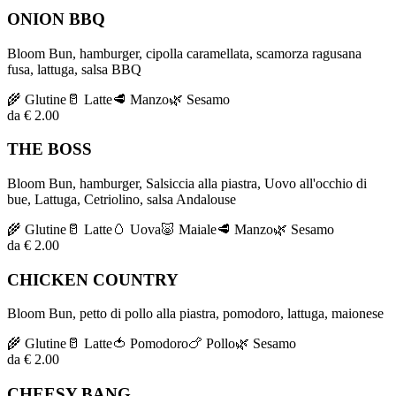
ONION BBQ
Bloom Bun, hamburger, cipolla caramellata, scamorza ragusana
fusa, lattuga, salsa BBQ
🌾
Glutine
🥛
Latte
🥩
Manzo
🌿
Sesamo
da € 2.00
THE BOSS
Bloom Bun, hamburger, Salsiccia alla piastra, Uovo all'occhio di
bue, Lattuga, Cetriolino, salsa Andalouse
🌾
Glutine
🥛
Latte
🥚
Uova
🐷
Maiale
🥩
Manzo
🌿
Sesamo
da € 2.00
CHICKEN COUNTRY
Bloom Bun, petto di pollo alla piastra, pomodoro, lattuga, maionese
🌾
Glutine
🥛
Latte
🍅
Pomodoro
🍗
Pollo
🌿
Sesamo
da € 2.00
CHEESY BANG