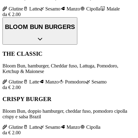
🌾
Glutine
🥛
Latte
🌿
Sesamo
🥩
Manzo
🧅
Cipolla
🐷
Maiale
da € 2.00
BLOOM BUN BURGERS
THE CLASSIC
Bloom Bun, hamburger, Cheddar fuso, Lattuga, Pomodoro,
Ketchup & Maionese
🌾
Glutine
🥛
Latte
🥩
Manzo
🍅
Pomodoro
🌿
Sesamo
da € 2.00
CRISPY BURGER
Bloom Bun, doppio hamburger, cheddar fuso, pomodoro cipolla
crispy e salsa Brazil
🌾
Glutine
🥛
Latte
🌿
Sesamo
🥩
Manzo
🧅
Cipolla
da € 2.00