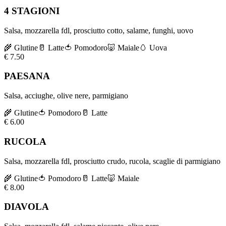
4 STAGIONI
Salsa, mozzarella fdl, prosciutto cotto, salame, funghi, uovo
🌾
Glutine
🥛
Latte
🍅
Pomodoro
🐷
Maiale
🥚
Uova
€
7.50
PAESANA
Salsa, acciughe, olive nere, parmigiano
🌾
Glutine
🍅
Pomodoro
🥛
Latte
€
6.00
RUCOLA
Salsa, mozzarella fdl, prosciutto crudo, rucola, scaglie di parmigiano
🌾
Glutine
🍅
Pomodoro
🥛
Latte
🐷
Maiale
€
8.00
DIAVOLA