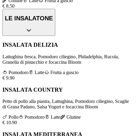
🌾
Glutine
🥛
Latte
🌰
Frutta a guscio
€
8.50
LE INSALATONE
INSALATA DELIZIA
Lattughina fresca, Pomodoro ciliegino, Philadelphia, Rucola,
Granella di pistacchio e focaccina Bloom
🍅
Pomodoro
🥛
Latte
🌰
Frutta a guscio
€
9.90
INSALATA COUNTRY
Petto di pollo alla piastra, Lattughina, Pomodoro ciliegino, Scaglie
di Grana Padano, Salsa Yogurt e focaccina Bloom
🍗
Pollo
🍅
Pomodoro
🥛
Latte
🌾
Glutine
€
10.90
INSALATA MEDITERRANEA