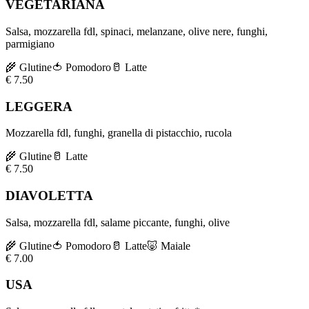
VEGETARIANA
Salsa, mozzarella fdl, spinaci, melanzane, olive nere, funghi,
parmigiano
🌾
Glutine
🍅
Pomodoro
🥛
Latte
€
7.50
LEGGERA
Mozzarella fdl, funghi, granella di pistacchio, rucola
🌾
Glutine
🥛
Latte
€
7.50
DIAVOLETTA
Salsa, mozzarella fdl, salame piccante, funghi, olive
🌾
Glutine
🍅
Pomodoro
🥛
Latte
🐷
Maiale
€
7.00
USA