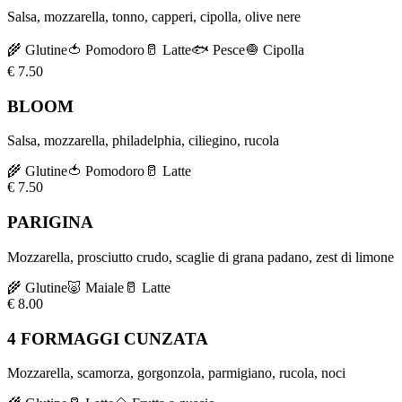
Salsa, mozzarella, tonno, capperi, cipolla, olive nere
🌾
Glutine
🍅
Pomodoro
🥛
Latte
🐟
Pesce
🧅
Cipolla
€
7.50
BLOOM
Salsa, mozzarella, philadelphia, ciliegino, rucola
🌾
Glutine
🍅
Pomodoro
🥛
Latte
€
7.50
PARIGINA
Mozzarella, prosciutto crudo, scaglie di grana padano, zest di limone
🌾
Glutine
🐷
Maiale
🥛
Latte
€
8.00
4 FORMAGGI CUNZATA
Mozzarella, scamorza, gorgonzola, parmigiano, rucola, noci