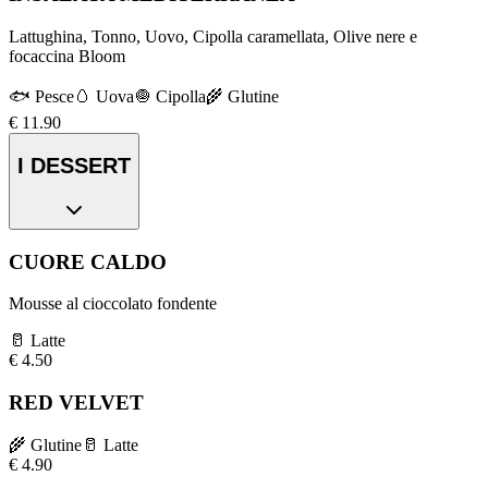
Lattughina, Tonno, Uovo, Cipolla caramellata, Olive nere e
focaccina Bloom
🐟
Pesce
🥚
Uova
🧅
Cipolla
🌾
Glutine
€
11.90
I DESSERT
CUORE CALDO
Mousse al cioccolato fondente
🥛
Latte
€
4.50
RED VELVET
🌾
Glutine
🥛
Latte
€
4.90