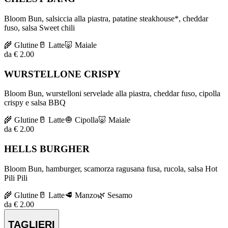
Bloom Bun, salsiccia alla piastra, patatine steakhouse*, cheddar
fuso, salsa Sweet chili
🌾
Glutine
🥛
Latte
🐷
Maiale
da € 2.00
WURSTELLONE CRISPY
Bloom Bun, wurstelloni servelade alla piastra, cheddar fuso, cipolla
crispy e salsa BBQ
🌾
Glutine
🥛
Latte
🧅
Cipolla
🐷
Maiale
da € 2.00
HELLS BURGHER
Bloom Bun, hamburger, scamorza ragusana fusa, rucola, salsa Hot
Pili Pili
🌾
Glutine
🥛
Latte
🥩
Manzo
🌿
Sesamo
da € 2.00
TAGLIERI