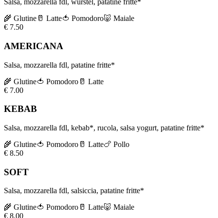
Salsa, mozzarella fdl, wurstel, patatine fritte*
🌾
Glutine
🥛
Latte
🍅
Pomodoro
🐷
Maiale
€
7.50
AMERICANA
Salsa, mozzarella fdl, patatine fritte*
🌾
Glutine
🍅
Pomodoro
🥛
Latte
€
7.00
KEBAB
Salsa, mozzarella fdl, kebab*, rucola, salsa yogurt, patatine fritte*
🌾
Glutine
🍅
Pomodoro
🥛
Latte
🍗
Pollo
€
8.50
SOFT
Salsa, mozzarella fdl, salsiccia, patatine fritte*
🌾
Glutine
🍅
Pomodoro
🥛
Latte
🐷
Maiale
€
8.00