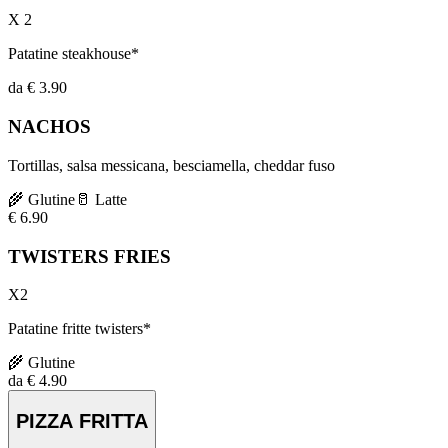
X 2
Patatine steakhouse*
da € 3.90
NACHOS
Tortillas, salsa messicana, besciamella, cheddar fuso
🌾
Glutine
🥛
Latte
€
6.90
TWISTERS FRIES
X2
Patatine fritte twisters*
🌾
Glutine
da € 4.90
PIZZA FRITTA