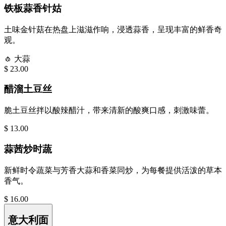
铁板蒜香针姑
土味金针菇在热盘上滋滋作响，浸透蒜香，呈现丰富的鲜香奇
观。
🧄
大蒜
$
23.00
醋溜土豆丝
脆土豆丝拌以酸辣醋汁，带来清新的酸爽口感，刺激味蕾。
$
13.00
蒜茜炒时蔬
新鲜时令蔬菜与芳香大蒜和香菜同炒，为每餐提供活泼的草本
香气。
$
16.00
意大利面