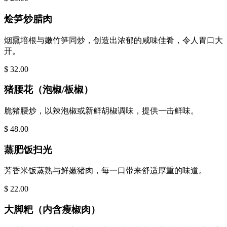
烩笋炒腊肉
烟熏培根与嫩竹笋同炒，创造出浓郁的咸味佳肴，令人胃口大
开。
$
32.00
猪腰花（泡椒/板椒）
脆猪腰炒，以辣泡椒或新鲜胡椒调味，提供一击鲜味。
$
48.00
蒸肥饭扫光
芳香米饭蒸熟与鲜嫩猪肉，每一口带来舒适厚重的味道。
$
22.00
大脚粑（内含瘦椒肉）