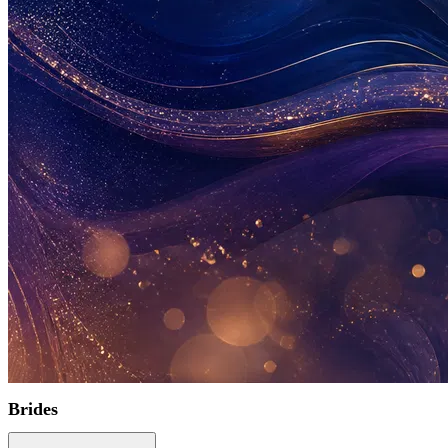
Brides