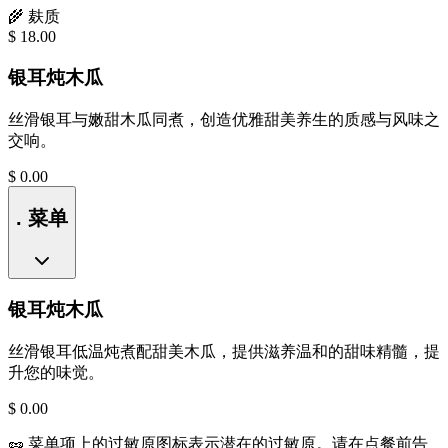
🌾
麸质
$
18.00
银耳炖木瓜
丝滑银耳与嫩甜木瓜同煮，创造优雅甜美养生的质感与风味之
交响。
$
0.00
. 菜单
银耳炖木瓜
丝滑银耳低温炖煮配甜美木瓜，提供滋养温和的甜味精髓，提
升您的味觉。
$
0.00
🥜
菜单项上的过敏原图标表示潜在的过敏原。请在点餐前告