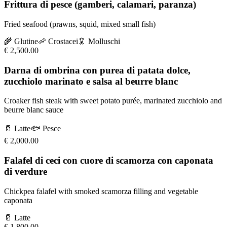
Frittura di pesce (gamberi, calamari, paranza)
Fried seafood (prawns, squid, mixed small fish)
🌾
Glutine
🦐
Crostacei
🦑
Molluschi
€
2,500.00
Darna di ombrina con purea di patata dolce,
zucchiolo marinato e salsa al beurre blanc
Croaker fish steak with sweet potato purée, marinated zucchiolo and
beurre blanc sauce
🥛
Latte
🐟
Pesce
€
2,000.00
Falafel di ceci con cuore di scamorza con caponata
di verdure
Chickpea falafel with smoked scamorza filling and vegetable
caponata
🥛
Latte
€
1,800.00