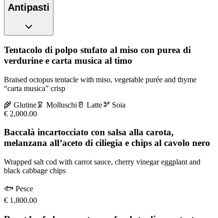
Antipasti
Tentacolo di polpo stufato al miso con purea di
verdurine e carta musica al timo
Braised octopus tentacle with miso, vegetable purée and thyme
“carta musica” crisp
🌾
Glutine
🦑
Molluschi
🥛
Latte
🫘
Soia
€
2,000.00
Baccalà incartocciato con salsa alla carota,
melanzana all’aceto di ciliegia e chips al cavolo nero
Wrapped salt cod with carrot sauce, cherry vinegar eggplant and
black cabbage chips
🐟
Pesce
€
1,800.00