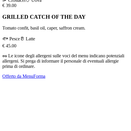
🦐
Crostacei
🥚
Uova
€
39.00
GRILLED CATCH OF THE DAY
Tomato confit, basil oil, caper, saffron cream.
🐟
Pesce
🥛
Latte
€
45.00
🥜
Le icone degli allergeni sulle voci del menu indicano potenziali
allergeni. Si prega di informare il personale di eventuali allergie
prima di ordinare.
Offerto da MenuForma