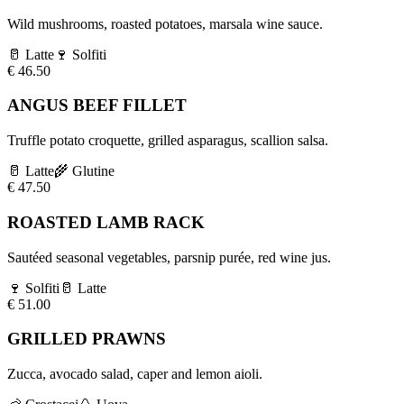
Wild mushrooms, roasted potatoes, marsala wine sauce.
🥛
Latte
🍷
Solfiti
€
46.50
ANGUS BEEF FILLET
Truffle potato croquette, grilled asparagus, scallion salsa.
🥛
Latte
🌾
Glutine
€
47.50
ROASTED LAMB RACK
Sautéed seasonal vegetables, parsnip purée, red wine jus.
🍷
Solfiti
🥛
Latte
€
51.00
GRILLED PRAWNS
Zucca, avocado salad, caper and lemon aioli.