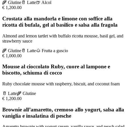
🌾
Glutine
🥛
Latte
🍺
Alcol
€
1,200.00
Crostata alla mandorla e limone con soffice alla
ricotta di bufala, gel al basilico e salsa alla fragola
Almond and lemon tartlet with buffalo ricotta mousse, basil gel, and
strawberry sauce
🌾
Glutine
🥛
Latte
🌰
Frutta a guscio
€
1,000.00
Mousse al cioccolato Ruby, cuore al lampone e
biscotto, schiuma di cocco
Ruby chocolate mousse with raspberry, biscuit, and coconut foam
🥛
Latte
🌾
Glutine
€
1,200.00
Brownie all’amaretto, cremoso allo yogurt, salsa alla
vaniglia e insalatina di pesche
Amaretto brownie with yogurt cream, vanilla sauce, and peach salad