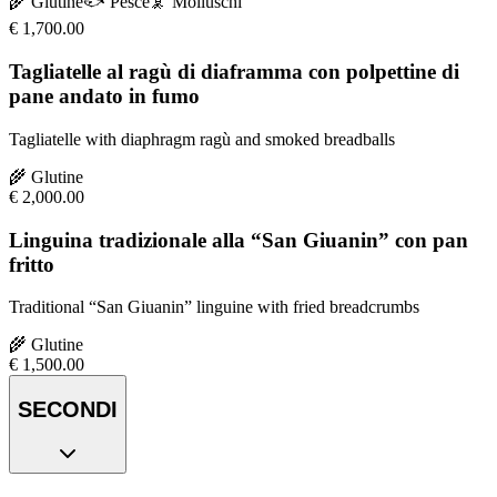
🌾
Glutine
🐟
Pesce
🦑
Molluschi
€
1,700.00
Tagliatelle al ragù di diaframma con polpettine di
pane andato in fumo
Tagliatelle with diaphragm ragù and smoked breadballs
🌾
Glutine
€
2,000.00
Linguina tradizionale alla “San Giuanin” con pan
fritto
Traditional “San Giuanin” linguine with fried breadcrumbs
🌾
Glutine
€
1,500.00
SECONDI