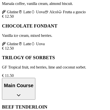
Marsala coffee, vanilla cream, almond biscuit.
🌾
Glutine
🥛
Latte
🥚
Uova
🍺
Alcol
🌰
Frutta a guscio
€
12.50
CHOCOLATE FONDANT
Vanilla ice cream, mixed berries.
🌾
Glutine
🥛
Latte
🥚
Uova
€
12.50
TRILOGY OF SORBETS
GF Tropical fruit, red berries, lime and coconut sorbet.
€
11.50
Main Course
BEEF TENDERLOIN