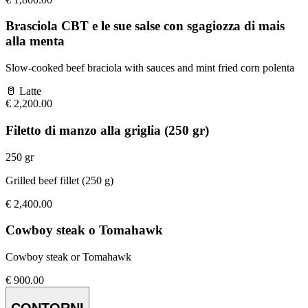
Brasciola CBT e le sue salse con sgagiozza di mais
alla menta
Slow-cooked beef braciola with sauces and mint fried corn polenta
🥛
Latte
€
2,200.00
Filetto di manzo alla griglia (250 gr)
250 gr
Grilled beef fillet (250 g)
€
2,400.00
Cowboy steak o Tomahawk
Cowboy steak or Tomahawk
€
900.00
CONTORNI