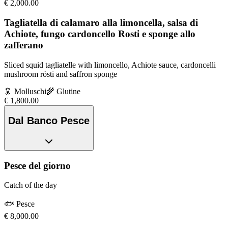
€
2,000.00
Tagliatella di calamaro alla limoncella, salsa di
Achiote, fungo cardoncello Rosti e sponge allo
zafferano
Sliced squid tagliatelle with limoncello, Achiote sauce, cardoncelli
mushroom rösti and saffron sponge
🦑
Molluschi
🌾
Glutine
€
1,800.00
Dal Banco Pesce
Pesce del giorno
Catch of the day
🐟
Pesce
€
8,000.00