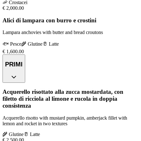
🦐
Crostacei
€
2,000.00
Alici di lampara con burro e crostini
Lampara anchovies with butter and bread croutons
🐟
Pesce
🌾
Glutine
🥛
Latte
€
1,600.00
PRIMI
Acquerello risottato alla zucca mostardata, con
filetto di ricciola al limone e rucola in doppia
consistenza
Acquerello risotto with mustard pumpkin, amberjack fillet with
lemon and rocket in two textures
🌾
Glutine
🥛
Latte
€
2,500.00