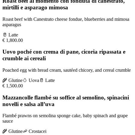
Roast beef al momento con fonduta di canestrato,
mirtilli e asparago mimosa
Roast beef with Canestrato cheese fondue, blueberries and mimosa
asparagus
🥛
Latte
€
1,800.00
Uovo poché con crema di pane, cicoria ripassata e
crumble ai cereali
Poached egg with bread cream, sautéed chicory, and cereal crumble
🌾
Glutine
🥚
Uova
🥛
Latte
€
1,500.00
Mazzancolle flambé su soffice al semolino, spinacini
novelli e salsa all’uva
Flambé prawns on semolina sponge cake, baby spinach and grape
sauce
🌾
Glutine
🦐
Crostacei