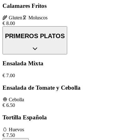
Calamares Fritos
🌾
Gluten
🦑
Moluscos
€
8.00
PRIMEROS PLATOS
Ensalada Mixta
€
7.00
Ensalada de Tomate y Cebolla
🧅
Cebolla
€
6.50
Tortilla Española
🥚
Huevos
€
7.50