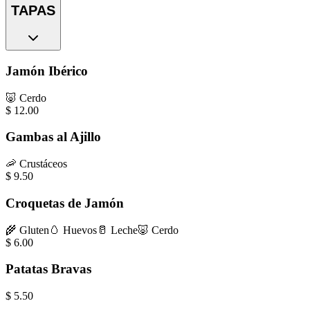
TAPAS
Jamón Ibérico
🐷
Cerdo
$
12.00
Gambas al Ajillo
🦐
Crustáceos
$
9.50
Croquetas de Jamón
🌾
Gluten
🥚
Huevos
🥛
Leche
🐷
Cerdo
$
6.00
Patatas Bravas
$
5.50