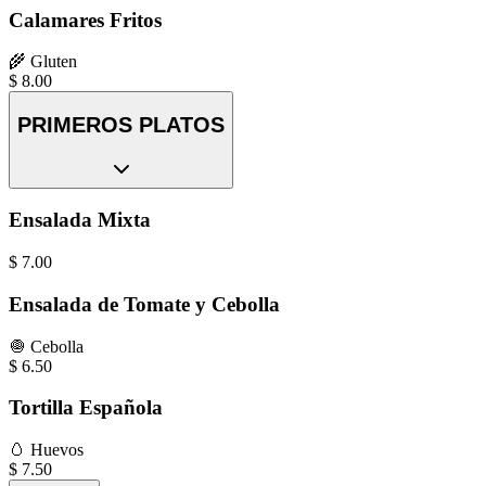
Calamares Fritos
🌾
Gluten
$
8.00
PRIMEROS PLATOS
Ensalada Mixta
$
7.00
Ensalada de Tomate y Cebolla
🧅
Cebolla
$
6.50
Tortilla Española
🥚
Huevos
$
7.50