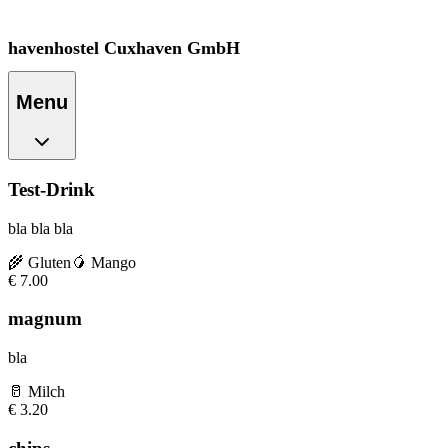
havenhostel Cuxhaven GmbH
Menu
Test-Drink
bla bla bla
🌾
Gluten
🥭
Mango
€
7.00
magnum
bla
🥛
Milch
€
3.20