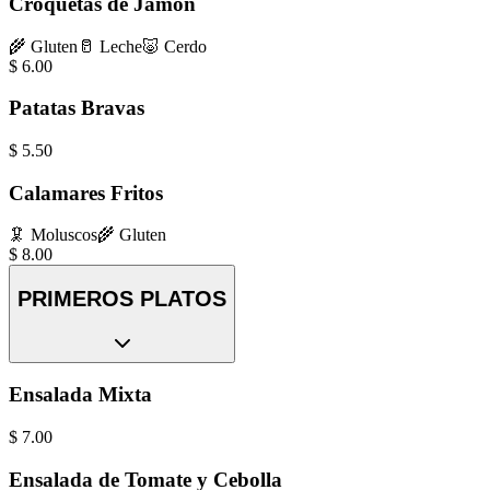
Croquetas de Jamón
🌾
Gluten
🥛
Leche
🐷
Cerdo
$
6.00
Patatas Bravas
$
5.50
Calamares Fritos
🦑
Moluscos
🌾
Gluten
$
8.00
PRIMEROS PLATOS
Ensalada Mixta
$
7.00
Ensalada de Tomate y Cebolla