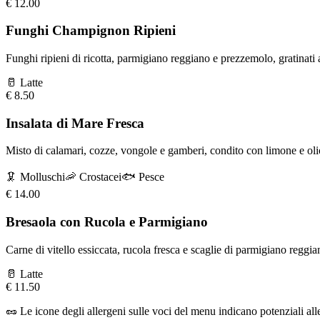
€
12.00
Funghi Champignon Ripieni
Funghi ripieni di ricotta, parmigiano reggiano e prezzemolo, gratinati 
🥛
Latte
€
8.50
Insalata di Mare Fresca
Misto di calamari, cozze, vongole e gamberi, condito con limone e oli
🦑
Molluschi
🦐
Crostacei
🐟
Pesce
€
14.00
Bresaola con Rucola e Parmigiano
Carne di vitello essiccata, rucola fresca e scaglie di parmigiano reggia
🥛
Latte
€
11.50
🥜
Le icone degli allergeni sulle voci del menu indicano potenziali alle