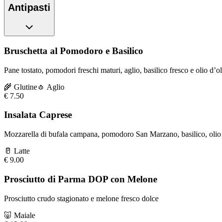
Antipasti
Bruschetta al Pomodoro e Basilico
Pane tostato, pomodori freschi maturi, aglio, basilico fresco e olio d’o
🌾
Glutine
🧄
Aglio
€
7.50
Insalata Caprese
Mozzarella di bufala campana, pomodoro San Marzano, basilico, olio 
🥛
Latte
€
9.00
Prosciutto di Parma DOP con Melone
Prosciutto crudo stagionato e melone fresco dolce
🐷
Maiale