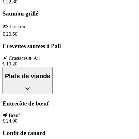
€
22.80
Saumon grillé
🐟
Poisson
€
20.50
Crevettes sautées à l’ail
🦐
Crustacés
🧄
Ail
€
19.20
Plats de viande
Entrecôte de bœuf
🥩
Bœuf
€
24.90
Confit de canard