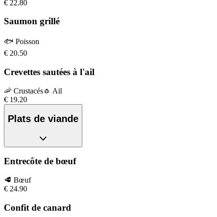
€
22.80
Saumon grillé
🐟
Poisson
€
20.50
Crevettes sautées à l'ail
🦐
Crustacés
🧄
Ail
€
19.20
Plats de viande
Entrecôte de bœuf
🥩
Bœuf
€
24.90
Confit de canard