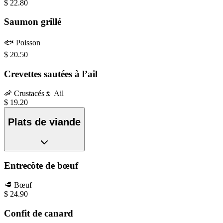
$
22.80
Saumon grillé
🐟
Poisson
$
20.50
Crevettes sautées à l’ail
🦐
Crustacés
🧄
Ail
$
19.20
Plats de viande
Entrecôte de bœuf
🥩
Bœuf
$
24.90
Confit de canard