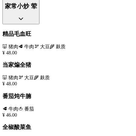
家常小炒 荤
精品毛血旺
🐷
猪肉
🥩
牛肉
🫘
大豆
🌾
麸质
¥
48.00
当家煸全猪
🐷
猪肉
🫘
大豆
🌾
麸质
¥
48.00
番茄炖牛腩
🥩
牛肉
🍅
番茄
¥
46.00
全椒酸菜鱼