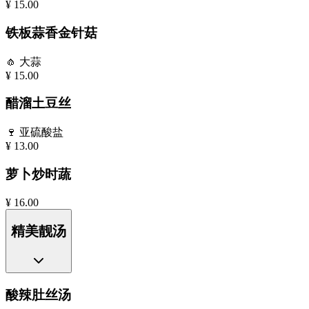
¥
15.00
铁板蒜香金针菇
🧄
大蒜
¥
15.00
醋溜土豆丝
🍷
亚硫酸盐
¥
13.00
萝卜炒时蔬
¥
16.00
精美靓汤
酸辣肚丝汤