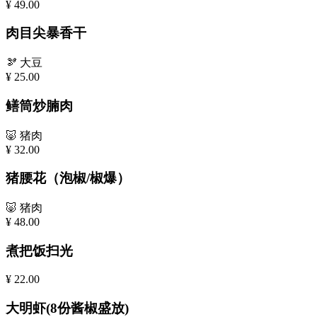
¥
49.00
肉目尖暴香干
🫘
大豆
¥
25.00
鳝筒炒腩肉
🐷
猪肉
¥
32.00
猪腰花（泡椒/椒爆）
🐷
猪肉
¥
48.00
煮把饭扫光
¥
22.00
大明虾(8份酱椒盛放)