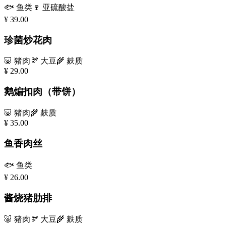
🐟
鱼类
🍷
亚硫酸盐
¥
39.00
珍菌炒花肉
🐷
猪肉
🫘
大豆
🌾
麸质
¥
29.00
鹅煸扣肉（带饼）
🐷
猪肉
🌾
麸质
¥
35.00
鱼香肉丝
🐟
鱼类
¥
26.00
酱烧猪肋排
🐷
猪肉
🫘
大豆
🌾
麸质