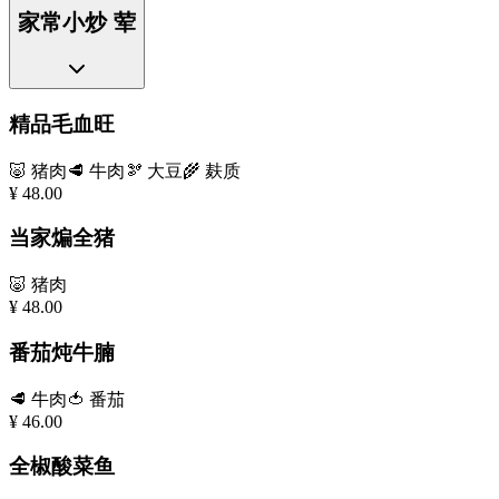
家常小炒 荤
精品毛血旺
🐷
猪肉
🥩
牛肉
🫘
大豆
🌾
麸质
¥
48.00
当家煸全猪
🐷
猪肉
¥
48.00
番茄炖牛腩
🥩
牛肉
🍅
番茄
¥
46.00
全椒酸菜鱼