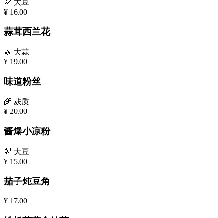
🫘
大豆
¥
16.00
蒜茸西兰花
🧄
大蒜
¥
19.00
味道粉丝
🌾
麸质
¥
20.00
酱爆小凉粉
🫘
大豆
¥
15.00
茄子炖豆角
¥
17.00