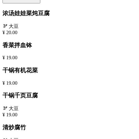
浓汤娃娃菜炖豆腐
🫘
大豆
¥
20.00
香菜拌血钵
¥
19.00
干锅有机花菜
¥
19.00
干锅千页豆腐
🫘
大豆
¥
19.00
清炒腐竹