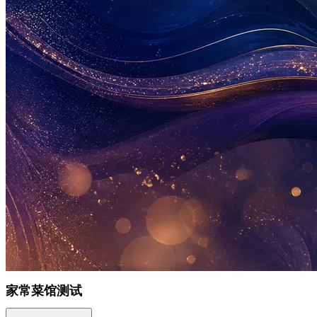
家常菜馆测试