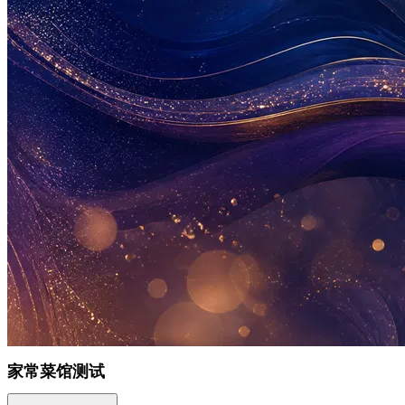
家常菜馆测试