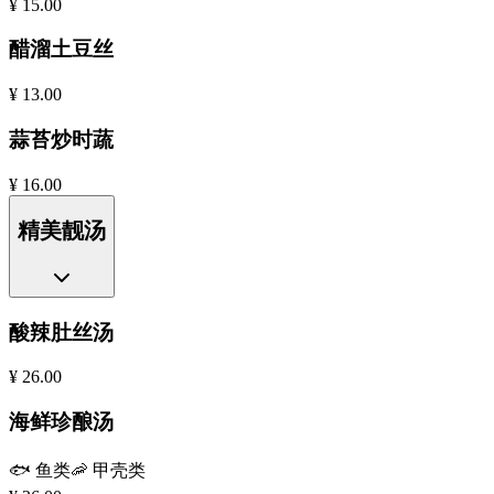
¥
15.00
醋溜土豆丝
¥
13.00
蒜苔炒时蔬
¥
16.00
精美靓汤
酸辣肚丝汤
¥
26.00
海鲜珍酿汤
🐟
鱼类
🦐
甲壳类