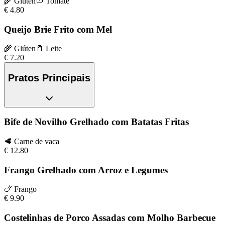
🌾
Glúten
🍅
Tomate
€
4.80
Queijo Brie Frito com Mel
🌾
Glúten
🥛
Leite
€
7.20
Pratos Principais
Bife de Novilho Grelhado com Batatas Fritas
🥩
Carne de vaca
€
12.80
Frango Grelhado com Arroz e Legumes
🍗
Frango
€
9.90
Costelinhas de Porco Assadas com Molho Barbecue