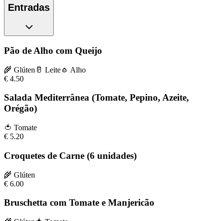
Entradas
Pão de Alho com Queijo
🌾
Glúten
🥛
Leite
🧄
Alho
€
4.50
Salada Mediterrânea (Tomate, Pepino, Azeite,
Orégão)
🍅
Tomate
€
5.20
Croquetes de Carne (6 unidades)
🌾
Glúten
€
6.00
Bruschetta com Tomate e Manjericão