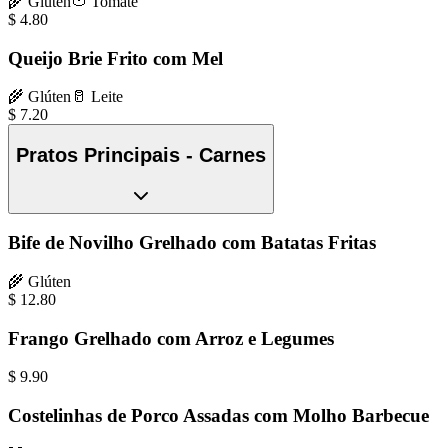
🌾
Glúten
🍅
Tomate
$
4.80
Queijo Brie Frito com Mel
🌾
Glúten
🥛
Leite
$
7.20
Pratos Principais - Carnes
Bife de Novilho Grelhado com Batatas Fritas
🌾
Glúten
$
12.80
Frango Grelhado com Arroz e Legumes
$
9.90
Costelinhas de Porco Assadas com Molho Barbecue