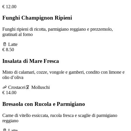
€
12.00
Funghi Champignon Ripieni
Funghi ripieni di ricotta, parmigiano reggiano e prezzemolo,
gratinati al forno
🥛
Latte
€
8.50
Insalata di Mare Fresca
Misto di calamari, cozze, vongole e gamberi, condito con limone e
olio d’oliva
🦐
Crostacei
🦑
Molluschi
€
14.00
Bresaola con Rucola e Parmigiano
Carne di vitello essiccata, rucola fresca e scaglie di parmigiano
reggiano
🥛
Latte