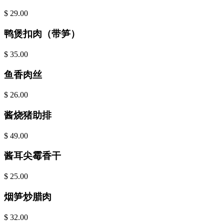
$
29.00
鸭煲扣肉（带笋）
$
35.00
鱼香肉丝
$
26.00
酱烧猪助排
$
49.00
酱耳尖霉香干
$
25.00
烟笋炒腊肉
$
32.00