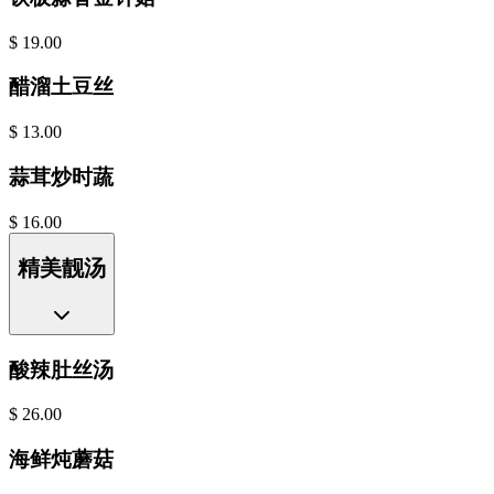
$
19.00
醋溜土豆丝
$
13.00
蒜茸炒时蔬
$
16.00
精美靓汤
酸辣肚丝汤
$
26.00
海鲜炖蘑菇