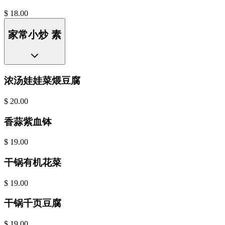
$
18.00
家常小炒 素
浓汤娃娃菜煨豆腐
$
20.00
香蒜紫血钵
$
19.00
干锅有机花菜
$
19.00
干锅千页豆腐
$
19.00