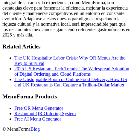
integral de la carta y la experiencia, como MenuForma, son
estrategias clave para fomentar la eficiencia, mejorar la experiencia
del cliente y mantenerse competitivos en un entorno en constante
evolución. Adaptarse a estos nuevos paradigmas, respetando la
riqueza cultural y la normativa local, será imprescindible para que
los restaurantes mexicanos sigan siendo referentes gastronómicos en
2025 y más allá.
Related Articles
The UK Hospitality Labor Crisis: Why QR Menus Are the
Key to Survival
2025 US Restaurant Tech Trends: The Widespread Adoption
of Digital Ordering and Cloud Platforms
The Unstoppable Boom of Online Food Delivery: How US
and UK Restaurants Can Capture a Trillion-Dollar Market
MenuForma Products
Free QR Menu Generator
Restaurant QR Ordering System
Free AI Menu Generator
© MenuForma
Blog