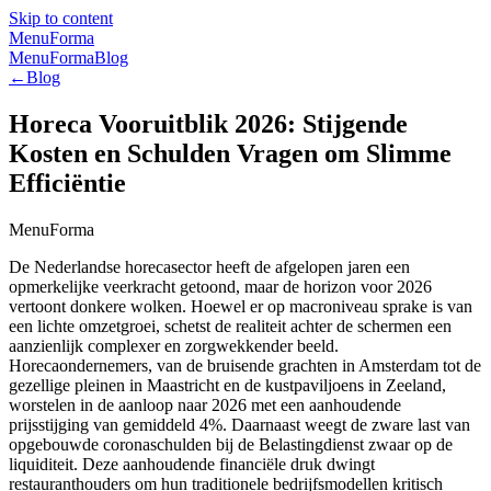
Skip to content
MenuForma
MenuForma
Blog
←
Blog
Horeca Vooruitblik 2026: Stijgende
Kosten en Schulden Vragen om Slimme
Efficiëntie
MenuForma
De Nederlandse horecasector heeft de afgelopen jaren een
opmerkelijke veerkracht getoond, maar de horizon voor 2026
vertoont donkere wolken. Hoewel er op macroniveau sprake is van
een lichte omzetgroei, schetst de realiteit achter de schermen een
aanzienlijk complexer en zorgwekkender beeld.
Horecaondernemers, van de bruisende grachten in Amsterdam tot de
gezellige pleinen in Maastricht en de kustpaviljoens in Zeeland,
worstelen in de aanloop naar 2026 met een aanhoudende
prijsstijging van gemiddeld 4%. Daarnaast weegt de zware last van
opgebouwde coronaschulden bij de Belastingdienst zwaar op de
liquiditeit. Deze aanhoudende financiële druk dwingt
restauranthouders om hun traditionele bedrijfsmodellen kritisch