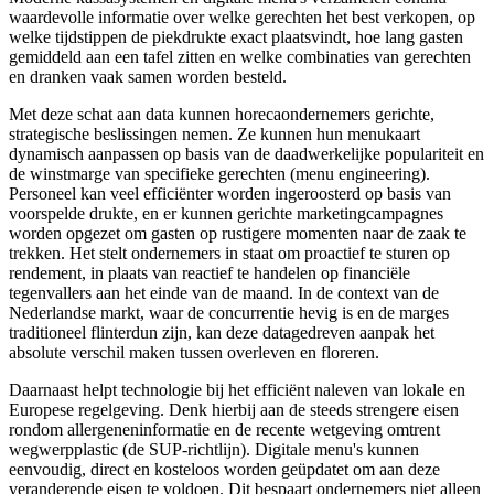
waardevolle informatie over welke gerechten het best verkopen, op
welke tijdstippen de piekdrukte exact plaatsvindt, hoe lang gasten
gemiddeld aan een tafel zitten en welke combinaties van gerechten
en dranken vaak samen worden besteld.
Met deze schat aan data kunnen horecaondernemers gerichte,
strategische beslissingen nemen. Ze kunnen hun menukaart
dynamisch aanpassen op basis van de daadwerkelijke populariteit en
de winstmarge van specifieke gerechten (menu engineering).
Personeel kan veel efficiënter worden ingeroosterd op basis van
voorspelde drukte, en er kunnen gerichte marketingcampagnes
worden opgezet om gasten op rustigere momenten naar de zaak te
trekken. Het stelt ondernemers in staat om proactief te sturen op
rendement, in plaats van reactief te handelen op financiële
tegenvallers aan het einde van de maand. In de context van de
Nederlandse markt, waar de concurrentie hevig is en de marges
traditioneel flinterdun zijn, kan deze datagedreven aanpak het
absolute verschil maken tussen overleven en floreren.
Daarnaast helpt technologie bij het efficiënt naleven van lokale en
Europese regelgeving. Denk hierbij aan de steeds strengere eisen
rondom allergeneninformatie en de recente wetgeving omtrent
wegwerpplastic (de SUP-richtlijn). Digitale menu's kunnen
eenvoudig, direct en kosteloos worden geüpdatet om aan deze
veranderende eisen te voldoen. Dit bespaart ondernemers niet alleen