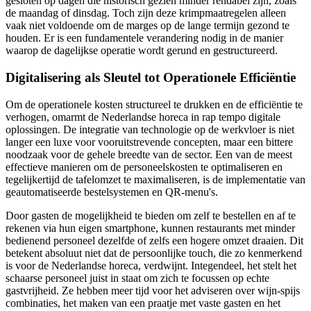
gesloten op dagen die historisch gezien minder rendabel zijn, zoals
de maandag of dinsdag. Toch zijn deze krimpmaatregelen alleen
vaak niet voldoende om de marges op de lange termijn gezond te
houden. Er is een fundamentele verandering nodig in de manier
waarop de dagelijkse operatie wordt gerund en gestructureerd.
Digitalisering als Sleutel tot Operationele Efficiëntie
Om de operationele kosten structureel te drukken en de efficiëntie te
verhogen, omarmt de Nederlandse horeca in rap tempo digitale
oplossingen. De integratie van technologie op de werkvloer is niet
langer een luxe voor vooruitstrevende concepten, maar een bittere
noodzaak voor de gehele breedte van de sector. Een van de meest
effectieve manieren om de personeelskosten te optimaliseren en
tegelijkertijd de tafelomzet te maximaliseren, is de implementatie van
geautomatiseerde bestelsystemen en QR-menu's.
Door gasten de mogelijkheid te bieden om zelf te bestellen en af te
rekenen via hun eigen smartphone, kunnen restaurants met minder
bedienend personeel dezelfde of zelfs een hogere omzet draaien. Dit
betekent absoluut niet dat de persoonlijke touch, die zo kenmerkend
is voor de Nederlandse horeca, verdwijnt. Integendeel, het stelt het
schaarse personeel juist in staat om zich te focussen op echte
gastvrijheid. Ze hebben meer tijd voor het adviseren over wijn-spijs
combinaties, het maken van een praatje met vaste gasten en het