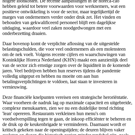
hogere loonkosten. De recente aanpassingen in de horeca-cao
hebben geleid tot betere voorwaarden voor werknemers, wat een
positieve ontwikkeling is voor de sector, maar tegelijkertijd de
marges van ondernemers verder onder druk zet. Het vinden en
behouden van gekwalificeerd personeel blijft een dagelijkse
uitdaging, waardoor veel zaken noodgedwongen met een
onderbezetting draaien.
Daar bovenop komt de verplichte aflossing van de uitgestelde
belastingschulden, die voor veel ondernemers als een molensteen
om de nek voelt. Volgens recente cijfers en waarschuwingen van
Koninklijke Horeca Nederland (KHN) maakt een aanzienlijk deel
van de sector zich ernstige zorgen over de liquiditeit in de komende
jaren. Veel bedrijven hebben hun reserves tijdens de pandemie
volledig uitgeput en hebben nu moeite om aan hun
betalingsverplichtingen te voldoen, laat staan te investeren in
vernieuwing.
Deze financiële knelpunten vereisen een strategische heroriëntatie.
Waar voorheen de nadruk lag op maximale capaciteit en uitgebreide,
complexe menukaarten, zien we nu een duidelijke trend richting
'lean' opereren. Restaurants verkleinen hun menu's om
voedselverspilling tegen te gaan, de inkoop efficiënter te beheren en
de druk op de keukenbrigade te verminderen. Daarnaast wordt er
kritisch gekeken naar de openingstijden; de deuren blijven vaker