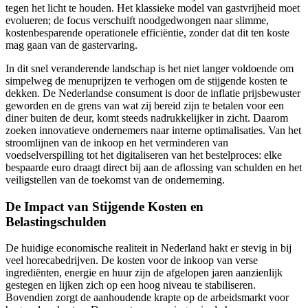
tegen het licht te houden. Het klassieke model van gastvrijheid moet
evolueren; de focus verschuift noodgedwongen naar slimme,
kostenbesparende operationele efficiëntie, zonder dat dit ten koste
mag gaan van de gastervaring.
In dit snel veranderende landschap is het niet langer voldoende om
simpelweg de menuprijzen te verhogen om de stijgende kosten te
dekken. De Nederlandse consument is door de inflatie prijsbewuster
geworden en de grens van wat zij bereid zijn te betalen voor een
diner buiten de deur, komt steeds nadrukkelijker in zicht. Daarom
zoeken innovatieve ondernemers naar interne optimalisaties. Van het
stroomlijnen van de inkoop en het verminderen van
voedselverspilling tot het digitaliseren van het bestelproces: elke
bespaarde euro draagt direct bij aan de aflossing van schulden en het
veiligstellen van de toekomst van de onderneming.
De Impact van Stijgende Kosten en
Belastingschulden
De huidige economische realiteit in Nederland hakt er stevig in bij
veel horecabedrijven. De kosten voor de inkoop van verse
ingrediënten, energie en huur zijn de afgelopen jaren aanzienlijk
gestegen en lijken zich op een hoog niveau te stabiliseren.
Bovendien zorgt de aanhoudende krapte op de arbeidsmarkt voor