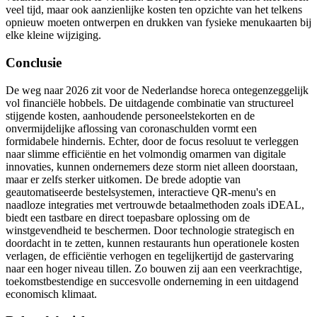
veel tijd, maar ook aanzienlijke kosten ten opzichte van het telkens
opnieuw moeten ontwerpen en drukken van fysieke menukaarten bij
elke kleine wijziging.
Conclusie
De weg naar 2026 zit voor de Nederlandse horeca ontegenzeggelijk
vol financiële hobbels. De uitdagende combinatie van structureel
stijgende kosten, aanhoudende personeelstekorten en de
onvermijdelijke aflossing van coronaschulden vormt een
formidabele hindernis. Echter, door de focus resoluut te verleggen
naar slimme efficiëntie en het volmondig omarmen van digitale
innovaties, kunnen ondernemers deze storm niet alleen doorstaan,
maar er zelfs sterker uitkomen. De brede adoptie van
geautomatiseerde bestelsystemen, interactieve QR-menu's en
naadloze integraties met vertrouwde betaalmethoden zoals iDEAL,
biedt een tastbare en direct toepasbare oplossing om de
winstgevendheid te beschermen. Door technologie strategisch en
doordacht in te zetten, kunnen restaurants hun operationele kosten
verlagen, de efficiëntie verhogen en tegelijkertijd de gastervaring
naar een hoger niveau tillen. Zo bouwen zij aan een veerkrachtige,
toekomstbestendige en succesvolle onderneming in een uitdagend
economisch klimaat.