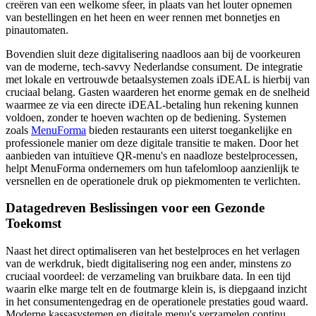
creëren van een welkome sfeer, in plaats van het louter opnemen
van bestellingen en het heen en weer rennen met bonnetjes en
pinautomaten.
Bovendien sluit deze digitalisering naadloos aan bij de voorkeuren
van de moderne, tech-savvy Nederlandse consument. De integratie
met lokale en vertrouwde betaalsystemen zoals iDEAL is hierbij van
cruciaal belang. Gasten waarderen het enorme gemak en de snelheid
waarmee ze via een directe iDEAL-betaling hun rekening kunnen
voldoen, zonder te hoeven wachten op de bediening. Systemen
zoals
MenuForma
bieden restaurants een uiterst toegankelijke en
professionele manier om deze digitale transitie te maken. Door het
aanbieden van intuïtieve QR-menu's en naadloze bestelprocessen,
helpt MenuForma ondernemers om hun tafelomloop aanzienlijk te
versnellen en de operationele druk op piekmomenten te verlichten.
Datagedreven Beslissingen voor een Gezonde
Toekomst
Naast het direct optimaliseren van het bestelproces en het verlagen
van de werkdruk, biedt digitalisering nog een ander, minstens zo
cruciaal voordeel: de verzameling van bruikbare data. In een tijd
waarin elke marge telt en de foutmarge klein is, is diepgaand inzicht
in het consumentengedrag en de operationele prestaties goud waard.
Moderne kassasystemen en digitale menu's verzamelen continu